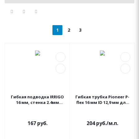
1
2
3
Гибкая подводка IRRIGO
Гибкая трубка Pioneer P-
16 мм, стенка 2.4мм
flex 16 мм ID 12,9 мм для
(бухта 30м.)
крепления
дождевателей 1 метр
(бухта 30 м) P-flex
167
руб.
204
руб.
/м.п.