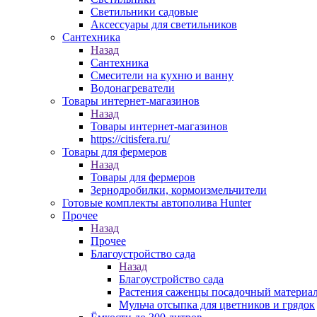
Светильники садовые
Аксессуары для светильников
Сантехника
Назад
Сантехника
Смесители на кухню и ванну
Водонагреватели
Товары интернет-магазинов
Назад
Товары интернет-магазинов
https://citisfera.ru/
Товары для фермеров
Назад
Товары для фермеров
Зернодробилки, кормоизмельчители
Готовые комплекты автополива Hunter
Прочее
Назад
Прочее
Благоустройство сада
Назад
Благоустройство сада
Растения саженцы посадочный материа
Мульча отсыпка для цветников и грядок