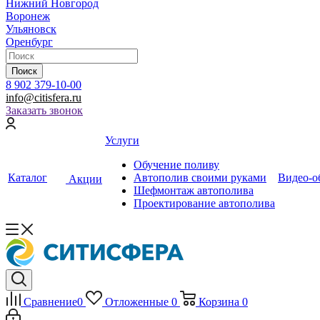
Нижний Новгород
Воронеж
Ульяновск
Оренбург
Поиск
8 902 379-10-00
info@citisfera.ru
Заказать звонок
Услуги
Обучение поливу
Каталог
Автополив своими руками
Видео-о
Акции
Шефмонтаж автополива
Проектирование автополива
Сравнение
0
Отложенные
0
Корзина
0