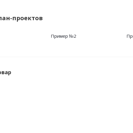
лан-проектов
1
Пример №2
Пр
овар