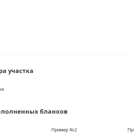
ра участка
ра
аполненных бланков
1
Пример №2
Пр