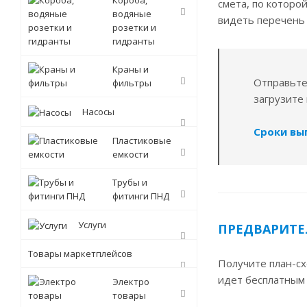
Короба,
смета, по которо
водяные
видеть перечень
розетки и
гидранты
Краны и
Отправьте
фильтры
загрузите 
Насосы
Сроки вып
Пластиковые
емкости
Трубы и
фитинги ПНД
Услуги
ПРЕДВАРИТЕ
Товары маркетплейсов
Получите план-сх
идет бесплатным 
Электро
товары