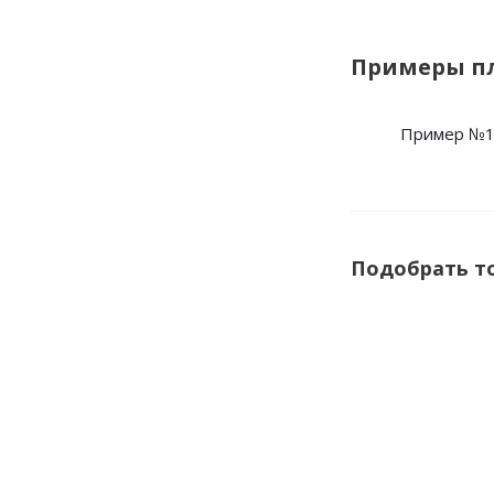
Примеры п
Пример №
Подобрать т