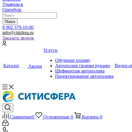
Ульяновск
Оренбург
Поиск
8 902 379-10-00
info@citisfera.ru
Заказать звонок
Услуги
Обучение поливу
Каталог
Автополив своими руками
Видео-о
Акции
Шефмонтаж автополива
Проектирование автополива
Сравнение
0
Отложенные
0
Корзина
0