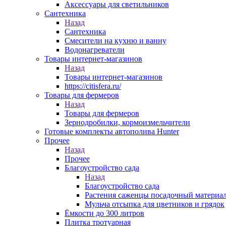
Аксессуары для светильников
Сантехника
Назад
Сантехника
Смесители на кухню и ванну
Водонагреватели
Товары интернет-магазинов
Назад
Товары интернет-магазинов
https://citisfera.ru/
Товары для фермеров
Назад
Товары для фермеров
Зернодробилки, кормоизмельчители
Готовые комплекты автополива Hunter
Прочее
Назад
Прочее
Благоустройство сада
Назад
Благоустройство сада
Растения саженцы посадочный материа
Мульча отсыпка для цветников и грядок
Ёмкости до 300 литров
Плитка тротуарная